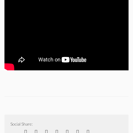
Le Yorkshire
Le standard et les points de non confirmation
La morphologie en images
La formule dentaire
Parlons texture et couleur
Les couleurs de la robe chez le chien
Dépistage radiographique -Rotules- Cotations et Tan
Conseils de toilettage
Social Share:
Le Biewer