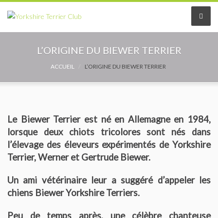
Le Club
L’ORIGINE DU BIEWER TERRIER
Le comité
ACCUEIL
L’ORIGINE DU BIEWER TERRIER
Les délégués
Adhérer au Club
Le Biewer Terrier est né en Allemagne en 1984,
lorsque deux chiots tricolores sont nés dans
Les Statuts
l’élevage des éleveurs expérimentés de Yorkshire
Terrier, Werner et Gertrude Biewer.
Le règlement intérieur
Un ami vétérinaire leur a suggéré d’appeler les
Les Commissions
chiens Biewer Yorkshire Terriers.
Partenaires
Peu de temps après, une célèbre chanteuse