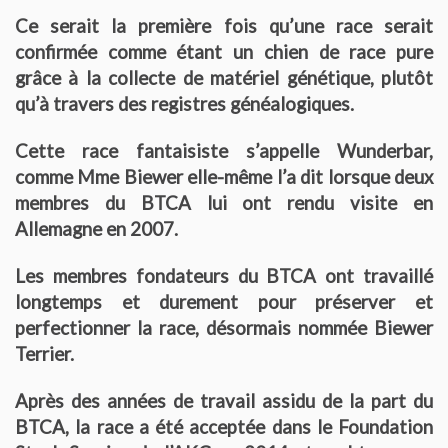
Ce serait la première fois qu’une race serait
YORKSHIRE TERRIER Contrat éleveur signataire de la charte
confirmée comme étant un chien de race pure
de qualité du YTC et BT
grâce à la collecte de matériel génétique, plutôt
qu’à travers des registres généalogiques.
BIEWER TERRIER Contrat éleveur signataire de la charte de
qualité du YTC et BT
Cette race fantaisiste s’appelle Wunderbar,
comme Mme Biewer elle-même l’a dit lorsque deux
Expositions
membres du BTCA lui ont rendu visite en
Allemagne en 2007.
Calendrier des expositions
Les membres fondateurs du BTCA ont travaillé
La confirmation
longtemps et durement pour préserver et
perfectionner la race, désormais nommée Biewer
Conditions pour inscription à titre initial
Terrier.
Les spéciales de races
Après des années de travail assidu de la part du
BTCA, la race a été acceptée dans le Foundation
Comment devenir champion