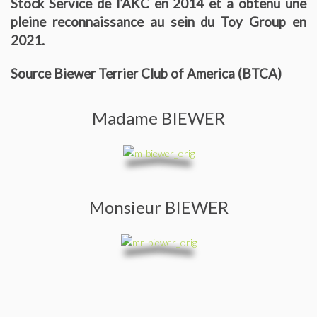
Stock Service de l’AKC en 2014 et a obtenu une
LISTE DES CHAMPIONS HOMOLOGUES SCC
pleine reconnaissance au sein du Toy Group en
2021.
Manifestations
Source Biewer Terrier Club of America (BTCA)
Nationale d’élévage
Madame BIEWER
Spécial Yorkshire Challenge et Biewer Challenge
Classement du “Spécial Yorkshire Challenge” et “Biewer
Terrier”
Monsieur BIEWER
Régionales d’élévage
Les réunions amicales
Reportages
Nationales D’élevage