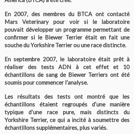
L’origine du Biewer Terrier
En 2007, des membres du BTCA ont contacté
Mars Veterinary pour voir si le laboratoire
Le standard du Biewer Terrier
pouvait développer un programme permettant de
Points de Non Confirmation du BT
confirmer si le Biewer Terrier était en fait une
souche du Yorkshire Terrier ou une race distincte.
La morphologie du Biewer Terrier en images
En septembre 2007, le laboratoire était prêt à
Faire confirmer votre Biewer
réaliser des tests ADN à cet effet et 10
échantillons de sang de Biewer Terriers ont été
Dépistage radiographique – Rotules- Cotations et Tan Biewer
soumis pour commencer l’analyse.
Terrier
Les résultats des tests ont montré que les
Eleveurs
échantillons étaient regroupés d’une manière
typique d’une race pure, mais distincts du
Liste des éleveurs Yorkshire
Yorkshire Terrier, ce qui a incité à soumettre des
échantillons supplémentaires, plus variés.
Liste des éleveurs Biewer