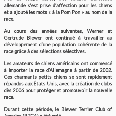
allemande s’est prise d’affection pour les chiens
Le Yorkshire
et a ajouté les mots « à la Pom Pon » au nom de la
race.
Le standard et les points de non confirmation
Au cours des années suivantes, Werner et
La morphologie en images
Gertrude Biewer ont continué à travailler au
développement d’une population cohérente de la
La formule dentaire
race grâce à des sélections sélectives.
Parlons texture et couleur
Les amateurs de chiens américains ont commencé
à importer la race d’Allemagne à partir de 2002.
Les couleurs de la robe chez le chien
Ces charmants petits chiens se sont rapidement
répandus aux États-Unis, avec la création de clubs
Dépistage radiographique -Rotules- Cotations et Tan
dès 2006 pour protéger et promouvoir la nouvelle
race.
Conseils de toilettage
Durant cette période, le Biewer Terrier Club of
Le Biewer
America (BTCA) a été créé.