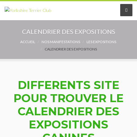
Le Club
CALENDRIER DES EXPOSITIONS
Le comité
ACCUEIL
NOS MANIFESTATIONS
LES EXPOSITIONS
CALENDRIER DES EXPOSITIONS
Les délégués
Adhérer au Club
DIFFERENTS SITE
Les Statuts
POUR TROUVER LE
Le règlement intérieur
CALENDRIER DES
Les Commissions
EXPOSITIONS
Partenaires