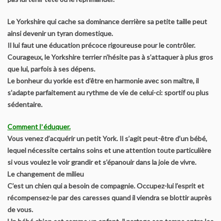
YORKSHIRE TERRIER Contrat éleveur signataire de la charte
Le Yorkshire qui cache sa dominance derrière sa petite taille peut
de qualité du YTC et BT
ainsi devenir un tyran domestique.
Il lui faut une éducation précoce rigoureuse pour le contrôler.
BIEWER TERRIER Contrat éleveur signataire de la charte de
Courageux, le Yorkshire terrier n’hésite pas à s’attaquer à plus gros
qualité du YTC et BT
que lui, parfois à ses dépens.
Le bonheur du yorkie est d’être en harmonie avec son maître, il
Expositions
s’adapte parfaitement au rythme de vie de celui-ci: sportif ou plus
sédentaire.
Calendrier des expositions
Comment lʼéduquer.
Vous venez d’acquérir un petit York. Il s’agit peut-être d’un bébé,
La confirmation
lequel nécessite certains soins et une attention toute particulière
si vous voulez le voir grandir et s’épanouir dans la joie de vivre.
Conditions pour inscription à titre initial
Le changement de milieu
C’est un chien qui a besoin de compagnie. Occupez-lui l’esprit et
Les spéciales de races
récompensez-le par des caresses quand il viendra se blottir auprès
de vous.
Comment devenir champion