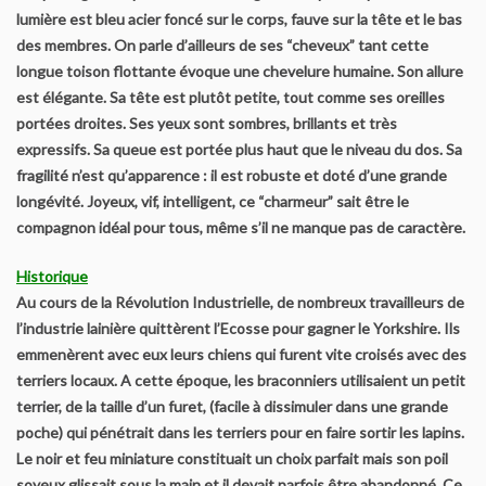
lumière est bleu acier foncé sur le corps, fauve sur la tête et le bas
Le Yorkshire
des membres. On parle d’ailleurs de ses “cheveux” tant cette
longue toison flottante évoque une chevelure humaine. Son allure
Le standard et les points de non confirmation
est élégante. Sa tête est plutôt petite, tout comme ses oreilles
portées droites. Ses yeux sont sombres, brillants et très
La morphologie en images
expressifs. Sa queue est portée plus haut que le niveau du dos. Sa
fragilité n’est qu’apparence : il est robuste et doté d’une grande
La formule dentaire
longévité. Joyeux, vif, intelligent, ce “charmeur” sait être le
compagnon idéal pour tous, même s’il ne manque pas de caractère.
Parlons texture et couleur
Historique
Les couleurs de la robe chez le chien
Au cours de la Révolution Industrielle, de nombreux travailleurs de
l’industrie lainière quittèrent l’Ecosse pour gagner le Yorkshire. Ils
Dépistage radiographique -Rotules- Cotations et Tan
emmenèrent avec eux leurs chiens qui furent vite croisés avec des
terriers locaux. A cette époque, les braconniers utilisaient un petit
Conseils de toilettage
terrier, de la taille d’un furet, (facile à dissimuler dans une grande
poche) qui pénétrait dans les terriers pour en faire sortir les lapins.
Le noir et feu miniature constituait un choix parfait mais son poil
Le Biewer
soyeux glissait sous la main et il devait parfois être abandonné. Ce