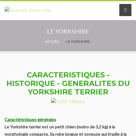
Le Club
LE YORKSHIRE
Le comité
ACCUEIL
LE YORKSHIRE
Les délégués
Adhérer au Club
CARACTERISTIQUES -
HISTORIQUE - GENERALITES DU
Les Statuts
YORKSHIRE TERRIER
Le règlement intérieur
Les Commissions
Caractéristiques générales
Le Yorkshire terrier est un petit chien (moins de 3,2 kg) à la
Partenaires
morphologie compacte. Sa robe longue et soyeuse qui irradie à la