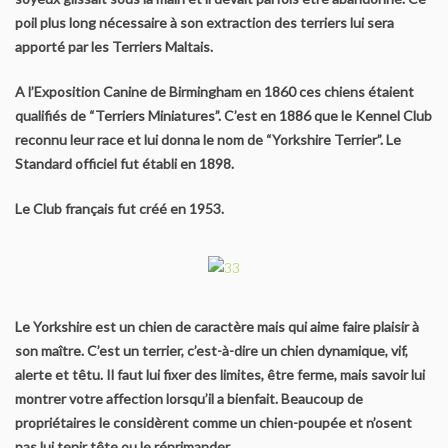
poil plus long nécessaire à son extraction des terriers lui sera
L’origine du Biewer Terrier
apporté par les Terriers Maltais.
Le standard du Biewer Terrier
A l’Exposition Canine de Birmingham en 1860 ces chiens étaient
qualifiés de “Terriers Miniatures”. C’est en 1886 que le Kennel Club
Points de Non Confirmation du BT
reconnu leur race et lui donna le nom de “Yorkshire Terrier”. Le
Standard officiel fut établi en 1898.
La morphologie du Biewer Terrier en images
Le Club français fut créé en 1953.
Faire confirmer votre Biewer
Dépistage radiographique – Rotules- Cotations et Tan Biewer
Terrier
Le Yorkshire est un chien de caractère mais qui aime faire plaisir à
Eleveurs
son maître. C’est un terrier, c’est-à-dire un chien dynamique, vif,
alerte et têtu. Il faut lui fixer des limites, être ferme, mais savoir lui
Liste des éleveurs Yorkshire
montrer votre affection lorsqu’il a bienfait. Beaucoup de
propriétaires le considèrent comme un chien-poupée et n’osent
Liste des éleveurs Biewer
pas lui tenir tête ou le réprimander.