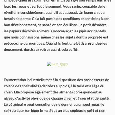
Un bébé chien est comme un enfant, il partage son temps entre les
jeux, les repas et surtout le sommeil. Vous seriez coupable de le
LISTE DES CHAMPIONS HOMOLOGUES SCC
réveiller inconsidérément quand il est assoupi. Un jeune chiot a
besoin de dormir. Cela fait partie des conditions essentielles à son
Manifestations
bon développement, sa santé et son équilibre. Le petit désordre,
les papiers déchirés en menus morceaux et les pipis accidentels
Nationale d’élévage
que nous connaissons, même chez les sujets dont la propreté est
précoce, ne dureront pas. Quand ils font une bêtise, grondez-les
Spécial Yorkshire Challenge et Biewer Challenge
doucement, durcissez votre regard, cela suffit;
Classement du “Spécial Yorkshire Challenge” et “Biewer
Terrier”
Régionales d’élévage
L’alimentation industrielle met à la disposition des possesseurs de
chiens des spécialités adaptées au poids, à la taille et à l’âge du
Les réunions amicales
chien. Elle propose également des aliments correspondant au
niveau d’activité physique de chaque chien et à son état de santé.
Reportages
Le vétérinaire peut conseiller de ne donner qu’un seul repas (le
soir) ou deux (un léger le matin et un plus copieux le soir) et rien
Nationales D’élevage