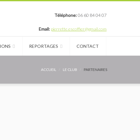
Téléphone:
06 60 84 04 07
Email:
pierrette.escoffier@gmail.com
IONS
REPORTAGES
CONTACT
ACCUEIL
LE CLUB
PARTENAIRES