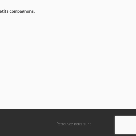
etits compagnons.
Retrouvez-nous sur :