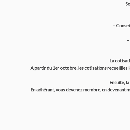
Se
– Conseil
–
La cotisat
A partir du 1er octobre, les cotisations recueilli
Ensuite, l
En adhérant, vous devenez membre, en devenant me