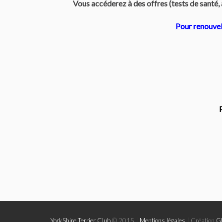
Vous accéderez à des offres (tests de santé, 
Pour renouvel
YorkShire Terrier Club
© 2015 |
Mentions légales
| Création
G