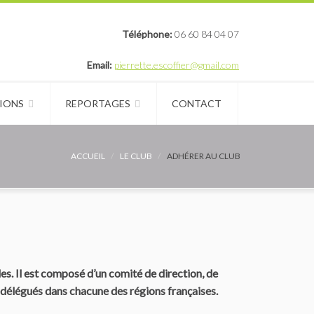
Téléphone:
06 60 84 04 07
Email:
pierrette.escoffier@gmail.com
IONS
REPORTAGES
CONTACT
ACCUEIL
LE CLUB
ADHÉRER AU CLUB
es. Il est composé d’un comité de direction, de
e délégués dans chacune des régions françaises.