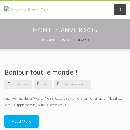
Le Club
MONTH:
JANVIER 2015
Le comité
ACCUEIL
2015
JANVIER
Les délégués
Adhérer au Club
Bonjour tout le monde !
Les Statuts
Non classé
cyril
Leave a comment
Le règlement intérieur
Bienvenue dans WordPress. Ceci est votre premier article. Modifiez-
le ou supprimez-le, puis lancez-vous !
Les Commissions
Read More
Partenaires