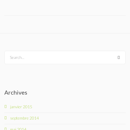
Le Yorkshire
Le standard et les points de non confirmation
La morphologie en images
La formule dentaire
Search...
Parlons texture et couleur
Les couleurs de la robe chez le chien
Archives
Dépistage radiographique -Rotules- Cotations et Tan
janvier 2015
Conseils de toilettage
septembre 2014
Le Biewer
mai 2014