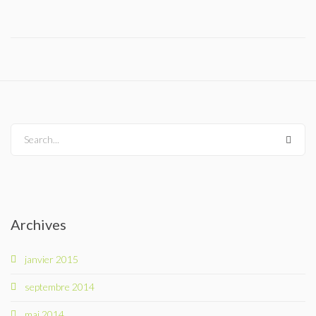
Le Yorkshire
Le standard et les points de non confirmation
La morphologie en images
La formule dentaire
Search...
Parlons texture et couleur
Les couleurs de la robe chez le chien
Archives
Dépistage radiographique -Rotules- Cotations et Tan
janvier 2015
Conseils de toilettage
septembre 2014
Le Biewer
mai 2014