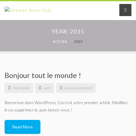
Le Club
YEAR:
2015
Le comité
ACCUEIL
2015
Les délégués
Adhérer au Club
Bonjour tout le monde !
Les Statuts
Non classé
cyril
Leave a comment
Le règlement intérieur
Bienvenue dans WordPress. Ceci est votre premier article. Modifiez-
le ou supprimez-le, puis lancez-vous !
Les Commissions
Read More
Partenaires