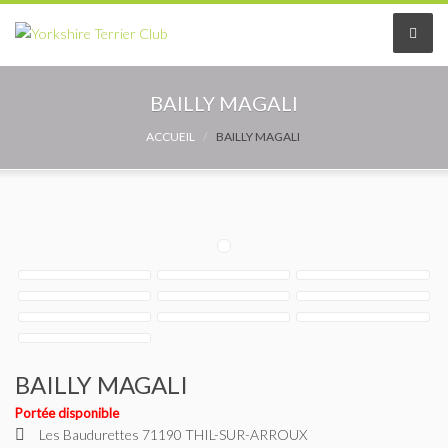
Le Club
BAILLY MAGALI
Le comité
ACCUEIL
BAILLY MAGALI
Les délégués
Adhérer au Club
Les Statuts
Le règlement intérieur
BAILLY MAGALI
Les Commissions
Portée disponible
Partenaires
Les Baudurettes 71190 THIL-SUR-ARROUX