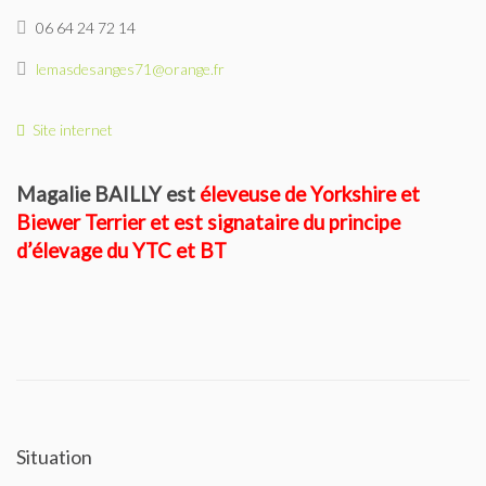
06 64 24 72 14
Le Yorkshire
lemasdesanges71@orange.fr
Le standard et les points de non confirmation
Site internet
La morphologie en images
Magalie BAILLY est
éleveuse de Yorkshire et
La formule dentaire
Biewer Terrier et est signataire du principe
Parlons texture et couleur
d’élevage du YTC et BT
Les couleurs de la robe chez le chien
Dépistage radiographique -Rotules- Cotations et Tan
Conseils de toilettage
Situation
Le Biewer