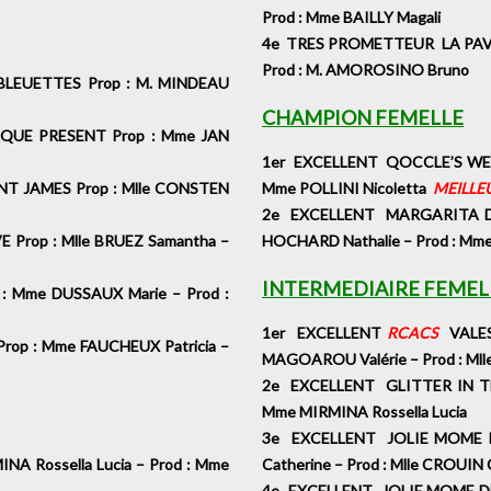
Prod : Mme BAILLY Magali
4e TRES PROMETTEUR LA PAVL
Prod : M. AMOROSINO Bruno
LEUETTES Prop : M. MINDEAU
CHAMPION FEMELLE
QUE PRESENT Prop : Mme JAN
1
er EXCELLENT QOCCLE’S WELC
T JAMES Prop : Mlle CONSTEN
Mme POLLINI Nicoletta
MEILLE
2e EXCELLENT MARGARITA DU
Prop : Mlle BRUEZ Samantha –
HOCHARD Nathalie – Prod : M
INTERMEDIAIRE FEMEL
 Mme DUSSAUX Marie – Prod :
1er EXCELLENT
RCACS
VALEST
p : Mme FAUCHEUX Patricia –
MAGOAROU Valérie – Prod : 
2e EXCELLENT GLITTER IN THE
Mme MIRMINA Rossella Lucia
3e EXCELLENT JOLIE MOME D
A Rossella Lucia – Prod : Mme
Catherine – Prod : Mlle CROUI
4e EXCELLENT JOLIE MOME DE 