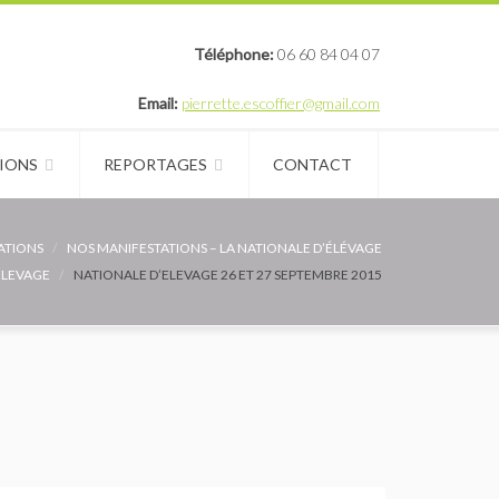
Téléphone:
06 60 84 04 07
Email:
pierrette.escoffier@gmail.com
IONS
REPORTAGES
CONTACT
ATIONS
NOS MANIFESTATIONS – LA NATIONALE D’ÉLÉVAGE
ÉLEVAGE
NATIONALE D’ELEVAGE 26 ET 27 SEPTEMBRE 2015