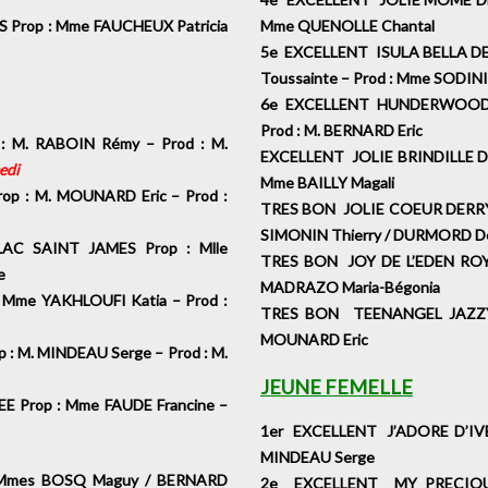
rop : Mme FAUCHEUX Patricia
Mme QUENOLLE Chantal
5e EXCELLENT ISULA BELLA DE 
Toussainte – Prod : Mme SODI
6e EXCELLENT HUNDERWOOD I
Prod : M. BERNARD Eric
 M. RABOIN Rémy – Prod : M.
EXCELLENT JOLIE BRINDILLE DU
edi
Mme BAILLY Magali
p : M. MOUNARD Eric – Prod :
TRES BON JOLIE COEUR DERRY’
SIMONIN Thierry / DURMORD
C SAINT JAMES Prop : Mlle
TRES BON JOY DE L’EDEN ROYA
rine
MADRAZO Maria-Bégonia
Mme YAKHLOUFI Katia – Prod :
TRES BON TEENANGEL JAZZY 
MOUNARD Eric
 M. MINDEAU Serge – Prod : M.
JEUNE FEMELLE
 Prop : Mme FAUDE Francine –
1
er EXCELLENT J’ADORE D’IVEN
MINDEAU Serge
Mmes BOSQ Maguy / BERNARD
2e EXCELLENT MY PRECIOUS