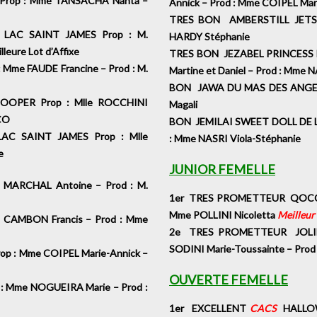
op : Mme TANSACHA Nanta –
Annick – Prod : Mme COIPEL M
TRES BON AMBERSTILL JETSR
LAC SAINT JAMES Prop : M.
HARDY Stéphanie
lleure Lot d’Affixe
TRES BON JEZABEL PRINCESS D
e FAUDE Francine – Prod : M.
Martine et Daniel – Prod : Mme
BON JAWA DU MAS DES ANGES P
PER Prop : Mlle ROCCHINI
Magali
ARCO
BON JEMILAI SWEET DOLL DE L’
C SAINT JAMES Prop : Mlle
: Mme NASRI Viola-Stéphanie
ine
JUNIOR FEMELLE
MARCHAL Antoine – Prod : M.
1er TRES PROMETTEUR QOCCLE’
Mme POLLINI Nicoletta
Meilleur
 CAMBON Francis – Prod : Mme
2e TRES PROMETTEUR JOLIE 
SODINI Marie-Toussainte – Pr
 : Mme COIPEL Marie-Annick –
OUVERTE FEMELLE
 Mme NOGUEIRA Marie – Prod :
1er EXCELLENT
CACS
HALLOW