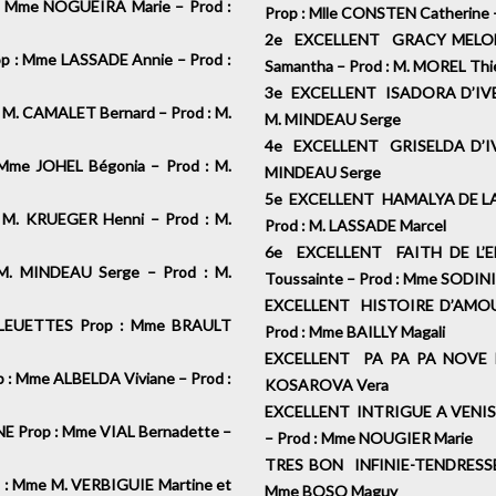
 Mme NOGUEIRA Marie – Prod :
Prop : Mlle CONSTEN Catherine 
2e EXCELLENT GRACY MELODY
: Mme LASSADE Annie – Prod :
Samantha – Prod : M. MOREL T
3e EXCELLENT ISADORA D’IVENA
. CAMALET Bernard – Prod : M.
M. MINDEAU Serge
4e EXCELLENT GRISELDA D’IVE
me JOHEL Bégonia – Prod : M.
MINDEAU Serge
5e EXCELLENT HAMALYA DE LA 
 KRUEGER Henni – Prod : M.
Prod : M. LASSADE Marcel
6e EXCELLENT FAITH DE L’E
. MINDEAU Serge – Prod : M.
Toussainte – Prod : Mme SODI
EXCELLENT HISTOIRE D’AMOUR
EUETTES Prop : Mme BRAULT
Prod : Mme BAILLY Magali
EXCELLENT PA PA PA NOVE K
Mme ALBELDA Viviane – Prod :
KOSAROVA Vera
EXCELLENT INTRIGUE A VENISE
Prop : Mme VIAL Bernadette –
– Prod : Mme NOUGIER Marie
TRES BON INFINIE-TENDRESSE 
 Mme M. VERBIGUIE Martine et
Mme BOSQ Maguy