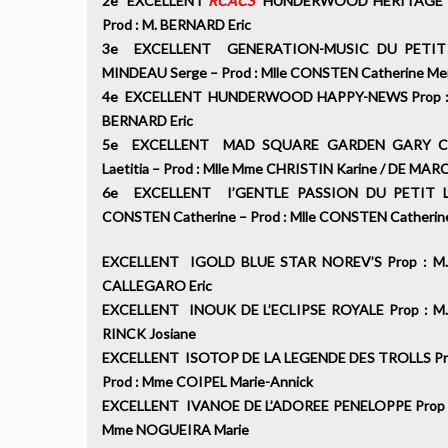
2e EXCELLENT
RCACS
HUNDERWOOD HERITAGE Pr
Prod : M. BERNARD Eric
3e EXCELLENT GENERATION-MUSIC DU PETIT 
MINDEAU Serge – Prod : Mlle CONSTEN Catherine Mei
4e EXCELLENT HUNDERWOOD HAPPY-NEWS Prop : Mm
BERNARD Eric
5e EXCELLENT MAD SQUARE GARDEN GARY COO
Laetitia – Prod : Mlle Mme CHRISTIN Karine / DE M
6e EXCELLENT I’GENTLE PASSION DU PETIT LA
CONSTEN Catherine – Prod : Mlle CONSTEN Cather
EXCELLENT IGOLD BLUE STAR NOREV’S Prop : M. 
CALLEGARO Eric
EXCELLENT INOUK DE L’ECLIPSE ROYALE Prop : M.
RINCK Josiane
EXCELLENT ISOTOP DE LA LEGENDE DES TROLLS Prop
Prod : Mme COIPEL Marie-Annick
EXCELLENT IVANOE DE L’ADOREE PENELOPPE Prop :
Mme NOGUEIRA Marie