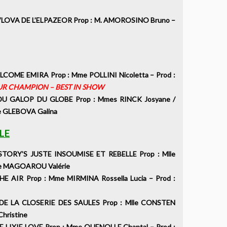
OVA DE L’ELPAZEOR Prop : M. AMOROSINO Bruno –
OME EMIRA Prop : Mme POLLINI Nicoletta – Prod :
UR CHAMPION – BEST IN SHOW
 GALOP DU GLOBE Prop : Mmes RINCK Josyane /
me GLEBOVA Galina
LE
ORY’S JUSTE INSOUMISE ET REBELLE Prop : Mlle
Mlle MAGOAROU Valérie
 AIR Prop : Mme MIRMINA Rossella Lucia – Prod :
E LA CLOSERIE DES SAULES Prop : Mlle CONSTEN
N Christine
LIXIE LOVE Prop : Mme QUENOLLE Chantal – Prod :