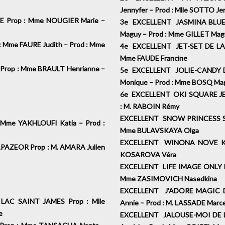
Jennyfer – Prod : Mlle SOTTO 
 Prop : Mme NOUGIER Marie –
3e EXCELLENT JASMINA BLUE 
Maguy – Prod : Mme GILLET 
Mme FAURE Judith – Prod : Mme
4e EXCELLENT JET-SET DE LA 
Mme FAUDE Francine
rop : Mme BRAULT Henrianne –
5e EXCELLENT JOLIE-CANDY 
Monique – Prod : Mme BOSQ 
6e EXCELLENT OKI SQUARE JE 
: M. RABOIN Rémy
EXCELLENT SNOW PRINCESS SHA
me YAKHLOUFI Katia – Prod :
Mme BULAVSKAYA Olga
EXCELLENT WINONA NOVE KAS
AZEOR Prop : M. AMARA Julien
KOSAROVA Véra
EXCELLENT LIFE IMAGE ONLY F
Mme ZASIMOVICH Nasedkin
EXCELLENT J’ADORE MAGIC D
AC SAINT JAMES Prop : Mlle
Annie – Prod : M. LASSADE Ma
rine
EXCELLENT JALOUSE-MOI DE L