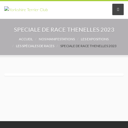
Le Club
SPECIALE DE RACE THENELLES 2023
Le comité
ACCUEIL
NOS MANIFESTATIONS
LES EXPOSITIONS
LES SPÉCIALES DE RACES
SPECIALE DE RACE THENELLES 2023
Les délégués
Adhérer au Club
Les Statuts
Le règlement intérieur
Les Commissions
Partenaires