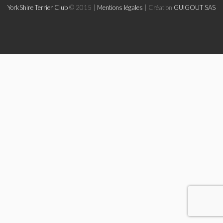
YorkShire Terrier Club
© 2015 |
Mentions légales
| Création
GUIGOUT SAS
Le Yorkshire
Le standard et les points de non confirmation
La morphologie en images
La formule dentaire
Parlons texture et couleur
Les couleurs de la robe chez le chien
Dépistage radiographique -Rotules- Cotations et Tan
Conseils de toilettage
Le Biewer