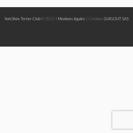
Le Yorkshire
YorkShire Terrier Club
© 2015 |
Mentions légales
| Création
GUIGOUT SAS
Le standard et les points de non confirmation
La morphologie en images
La formule dentaire
Parlons texture et couleur
Les couleurs de la robe chez le chien
Dépistage radiographique -Rotules- Cotations et Tan
Conseils de toilettage
Le Biewer