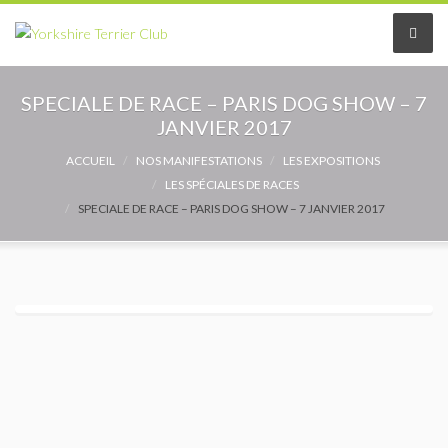
Le Club
SPECIALE DE RACE – PARIS DOG SHOW – 7
JANVIER 2017
Le comité
ACCUEIL
NOS MANIFESTATIONS
LES EXPOSITIONS
LES SPÉCIALES DE RACES
Les délégués
SPECIALE DE RACE – PARIS DOG SHOW – 7 JANVIER 2017
Adhérer au Club
Les Statuts
Le règlement intérieur
Les Commissions
Partenaires