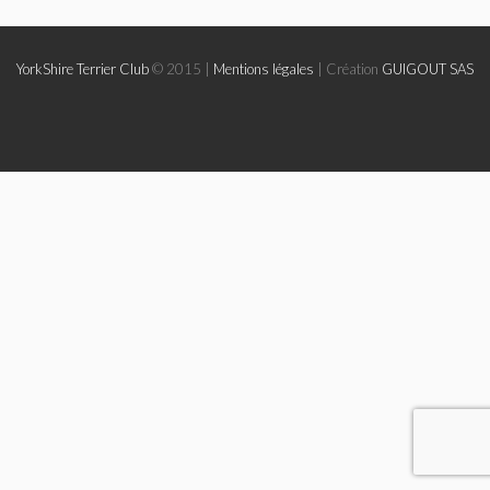
Le Yorkshire
YorkShire Terrier Club
© 2015 |
Mentions légales
| Création
GUIGOUT SAS
Le standard et les points de non confirmation
La morphologie en images
La formule dentaire
Parlons texture et couleur
Les couleurs de la robe chez le chien
Dépistage radiographique -Rotules- Cotations et Tan
Conseils de toilettage
Le Biewer