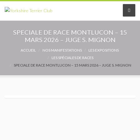
Le Club
SPECIALE DE RACE MONTLUCON – 15
MARS 2026 – JUGE S. MIGNON
Le comité
ACCUEIL
NOS MANIFESTATIONS
LES EXPOSITIONS
LES SPÉCIALES DE RACES
Les délégués
SPECIALE DE RACE MONTLUCON – 15 MARS 2026 – JUGE S. MIGNON
Adhérer au Club
Les Statuts
Le règlement intérieur
Les Commissions
Partenaires