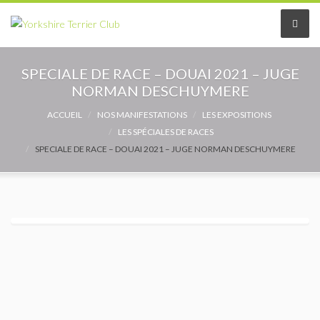
Le Club
SPECIALE DE RACE – DOUAI 2021 – JUGE
NORMAN DESCHUYMERE
Le comité
ACCUEIL
NOS MANIFESTATIONS
LES EXPOSITIONS
LES SPÉCIALES DE RACES
Les délégués
SPECIALE DE RACE – DOUAI 2021 – JUGE NORMAN DESCHUYMERE
Adhérer au Club
Les Statuts
Le règlement intérieur
Les Commissions
Partenaires