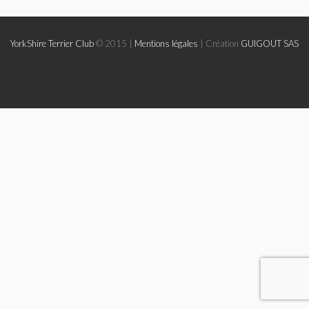
Le Yorkshire
YorkShire Terrier Club
© 2015 |
Mentions légales
| Création
GUIGOUT SAS
Le standard et les points de non confirmation
La morphologie en images
La formule dentaire
Parlons texture et couleur
Les couleurs de la robe chez le chien
Dépistage radiographique -Rotules- Cotations et Tan
Conseils de toilettage
Le Biewer