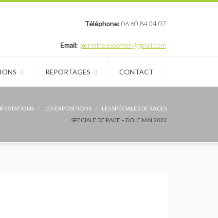
Téléphone:
06 60 84 04 07
Email:
pierrette.escoffier@gmail.com
IONS
REPORTAGES
CONTACT
FESTATIONS
LES EXPOSITIONS
LES SPÉCIALES DE RACES
SPECIALE DE RACE – DOLE MAI 2022