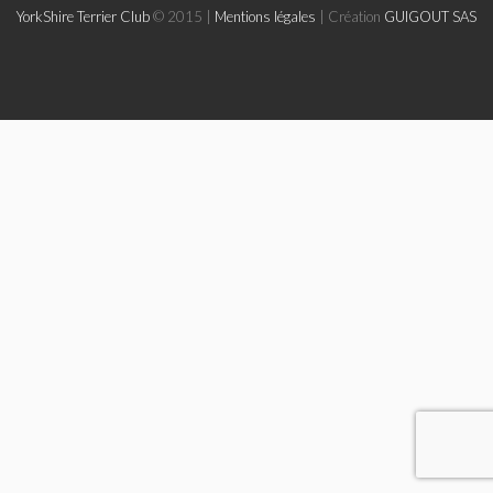
YorkShire Terrier Club
© 2015 |
Mentions légales
| Création
GUIGOUT SAS
Le Yorkshire
Le standard et les points de non confirmation
La morphologie en images
La formule dentaire
Parlons texture et couleur
Les couleurs de la robe chez le chien
Dépistage radiographique -Rotules- Cotations et Tan
Conseils de toilettage
Le Biewer