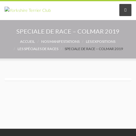
Le Club
SPECIALE DE RACE – COLMAR 2019
Le comité
ACCUEIL
NOS MANIFESTATIONS
LES EXPOSITIONS
LES SPÉCIALES DE RACES
SPECIALE DE RACE – COLMAR 2019
Les délégués
Adhérer au Club
Les Statuts
Le règlement intérieur
Les Commissions
Partenaires