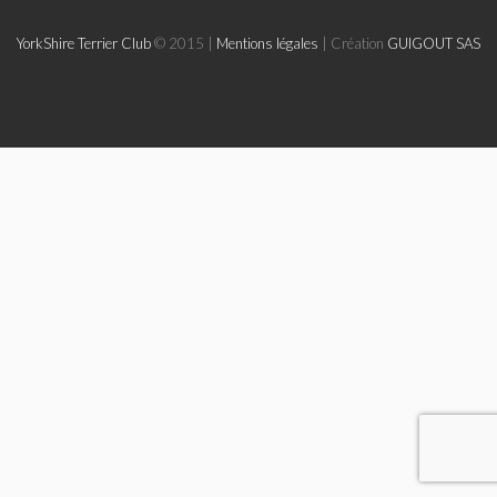
Le Yorkshire
YorkShire Terrier Club
© 2015 |
Mentions légales
| Création
GUIGOUT SAS
Le standard et les points de non confirmation
La morphologie en images
La formule dentaire
Parlons texture et couleur
Les couleurs de la robe chez le chien
Dépistage radiographique -Rotules- Cotations et Tan
Conseils de toilettage
Le Biewer