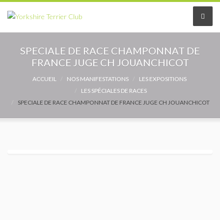
Le Club
SPECIALE DE RACE CHAMPONNAT DE
FRANCE JUGE CH JOUANCHICOT
Le comité
ACCUEIL
NOS MANIFESTATIONS
LES EXPOSITIONS
LES SPÉCIALES DE RACES
Les délégués
SPECIALE DE RACE CHAMPONNAT DE FRANCE JUGE CH JOUANCHICOT
Adhérer au Club
Les Statuts
Le règlement intérieur
Les Commissions
Partenaires