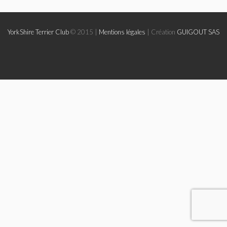
Le Yorkshire
YorkShire Terrier Club
© 2015 |
Mentions légales
| Création
GUIGOUT SAS
Le standard et les points de non confirmation
La morphologie en images
La formule dentaire
Parlons texture et couleur
Les couleurs de la robe chez le chien
Dépistage radiographique -Rotules- Cotations et Tan
Conseils de toilettage
Le Biewer