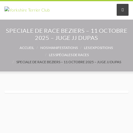
Le Club
SPECIALE DE RACE BEZIERS – 11 OCTOBRE
2025 – JUGE JJ DUPAS
Le comité
ACCUEIL
NOS MANIFESTATIONS
LES EXPOSITIONS
LES SPÉCIALES DE RACES
Les délégués
SPECIALE DE RACE BEZIERS – 11 OCTOBRE 2025 – JUGE JJ DUPAS
Adhérer au Club
Les Statuts
Le règlement intérieur
Les Commissions
Partenaires