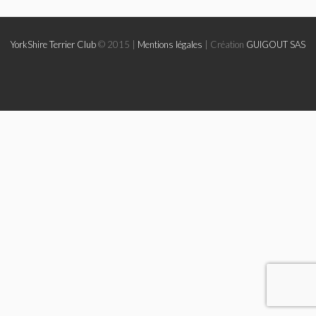
Le Yorkshire
YorkShire Terrier Club
© 2015 |
Mentions légales
| Création
GUIGOUT SAS
Le standard et les points de non confirmation
La morphologie en images
La formule dentaire
Parlons texture et couleur
Les couleurs de la robe chez le chien
Dépistage radiographique -Rotules- Cotations et Tan
Conseils de toilettage
Le Biewer