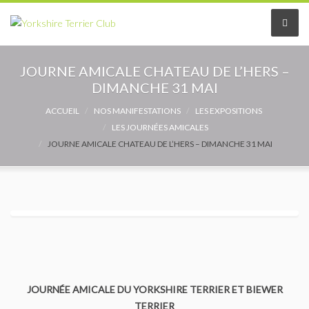
Le Club
JOURNE AMICALE CHATEAU DE L’HERS –
DIMANCHE 31 MAI
Le comité
ACCUEIL
NOS MANIFESTATIONS
LES EXPOSITIONS
LES JOURNÉES AMICALES
Les délégués
JOURNE AMICALE CHATEAU DE L’HERS – DIMANCHE 31 MAI
Adhérer au Club
Les Statuts
Le règlement intérieur
Les Commissions
JOURNÉE AMICALE DU YORKSHIRE TERRIER ET BIEWER
Partenaires
TERRIER