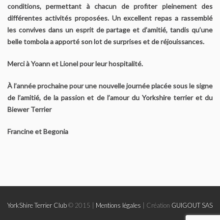
conditions, permettant à chacun de profiter pleinement des
L’origine du Biewer Terrier
différentes activités proposées. Un excellent repas a rassemblé
les convives dans un esprit de partage et d’amitié, tandis qu’une
Le standard du Biewer Terrier
belle tombola a apporté son lot de surprises et de réjouissances.
Points de Non Confirmation du BT
Merci à Yoann et Lionel pour leur hospitalité.
La morphologie du Biewer Terrier en images
À l’année prochaine pour une nouvelle journée placée sous le signe
de l’amitié, de la passion et de l’amour du Yorkshire terrier et du
Faire confirmer votre Biewer
Biewer Terrier
Francine et Begonia
Dépistage radiographique – Rotules- Cotations et Tan Biewer
Terrier
Eleveurs
Liste des éleveurs Yorkshire
YorkShire Terrier Club
© 2015 |
Mentions légales
| Création
GUIGOUT SAS
Liste des éleveurs Biewer