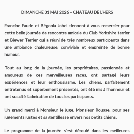
Le Yorkshire
DIMANCHE 31 MAI 2026 – CHATEAU DE L’HERS
Le standard et les points de non confirmation
Francine Faude et Bégonia Johel tiennent à vous remercier pour
cette belle journée de rencontre amicale du Club Yorkshire terrier
La morphologie en images
et Biewer Terrier qui a réuni de très nombreux participants dans
une ambiance chaleureuse, conviviale et empreinte de bonne
La formule dentaire
humeur.
Tout au long de la journée, les propriétaires, passionnés et
Parlons texture et couleur
amoureux de ces merveilleuses races, ont partagé leurs
expériences et leur enthousiasme. Les chiens, parfaitement
Les couleurs de la robe chez le chien
entretenus et superbement présentés, ont été mis à l’honneur et
ont suscité l’admiration de tous les participants.
Dépistage radiographique -Rotules- Cotations et Tan
Un grand merci à Monsieur le juge, Monsieur Rousse, pour ses
Conseils de toilettage
jugements justes et sa gentillesse envers nos petits chiens.
Le Biewer
Le programme de la journée s’est déroulé dans les meilleures