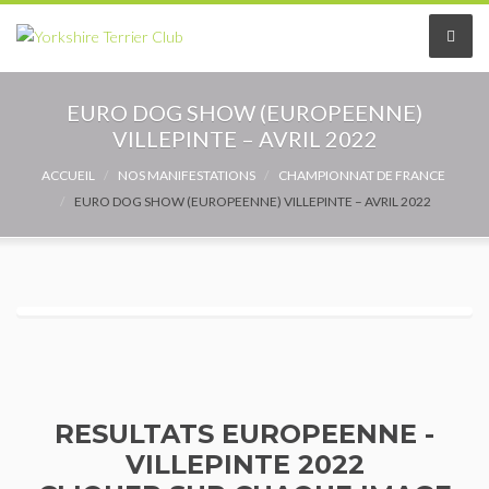
Le Club
EURO DOG SHOW (EUROPEENNE)
VILLEPINTE – AVRIL 2022
Le comité
ACCUEIL
NOS MANIFESTATIONS
CHAMPIONNAT DE FRANCE
EURO DOG SHOW (EUROPEENNE) VILLEPINTE – AVRIL 2022
Les délégués
Adhérer au Club
Les Statuts
Le règlement intérieur
Les Commissions
RESULTATS EUROPEENNE -
VILLEPINTE 2022
Partenaires