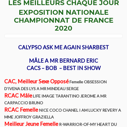
LES MEILLEURS CHAQUE JOUR
Le Yorkshire
EXPOSITION NATIONALE
CHAMPIONNAT DE FRANCE
Le standard et les points de non confirmation
2020
La morphologie en images
CALYPSO ASK ME AGAIN SHARBEST
La formule dentaire
MÂLE A MR BERNARD ERIC
Parlons texture et couleur
CACS – BOB – BEST IN SHOW
Les couleurs de la robe chez le chien
CAC, Meilleur Sexe Opposé
Femelle OBSESSION
D’IVENA DES LYS A MR MINDEAU SERGE
Dépistage radiographique -Rotules- Cotations et Tan
RCAC Mâle
LIFE IMAGE TARANTINO JEROME A MR
CARPACCIO BRUNO
Conseils de toilettage
RCAC Femelle
NICE COCO CHANEL I AM LUCKY REVERY A
MME JOFFROY GRAZIELLA
Le Biewer
Meilleur Jeune Femelle
R-WARRIOR-OF-MY HEART DU