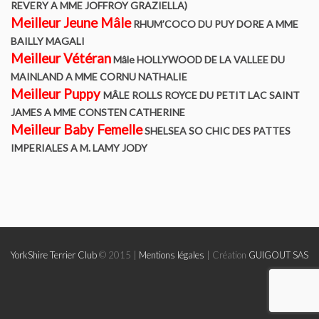
REVERY A MME JOFFROY GRAZIELLA)
Meilleur Jeune Mâle
RHUM’COCO DU PUY DORE A MME
YORKSHIRE TERRIER Contrat éleveur signataire de la charte
BAILLY MAGALI
de qualité du YTC et BT
Meilleur Vétéran
Mâle HOLLYWOOD DE LA VALLEE DU
MAINLAND A MME CORNU NATHALIE
BIEWER TERRIER Contrat éleveur signataire de la charte de
Meilleur Puppy
MÂLE ROLLS ROYCE DU PETIT LAC SAINT
qualité du YTC et BT
JAMES A MME CONSTEN CATHERINE
Meilleur Baby Femelle
SHELSEA SO CHIC DES PATTES
Expositions
IMPERIALES A M. LAMY JODY
Calendrier des expositions
La confirmation
Conditions pour inscription à titre initial
YorkShire Terrier Club
© 2015 |
Mentions légales
| Création
GUIGOUT SAS
Les spéciales de races
Comment devenir champion