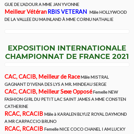
GUE DE L’ADOUR A MME JAN YVONNE
L’origine du Biewer Terrier
Meilleur Vétéran
RBIS VETERAN
Mâle HOLLYWOOD
DE LA VALLEE DU MAINLAND À MME CORNU NATHALIE
Le standard du Biewer Terrier
Points de Non Confirmation du BT
EXPOSITION INTERNATIONALE
La morphologie du Biewer Terrier en images
CHAMPIONNAT DE FRANCE 2021
Faire confirmer votre Biewer
CAC, CACIB, Meilleur de Race
Mâle MISTRAL
Dépistage radiographique – Rotules- Cotations et Tan Biewer
GAGNANT D’IVENA DES LYS A MR. MINDEAU SERGE
Terrier
CAC, CACIB, Meilleur Sexe Opposé
Femelle NEW
FASHION GIRL DU PETIT LAC SAINT JAMES A MME CONSTEN
Eleveurs
CATHERINE
RCAC, RCACIB
Mâle à KARALEN BLYUZ ROYAL DAYMOND
Liste des éleveurs Yorkshire
A MR CARPACCIO BRUNO
RCAC, RCACIB
Femelle NICE COCO CHANEL I AM LUCKY
Liste des éleveurs Biewer