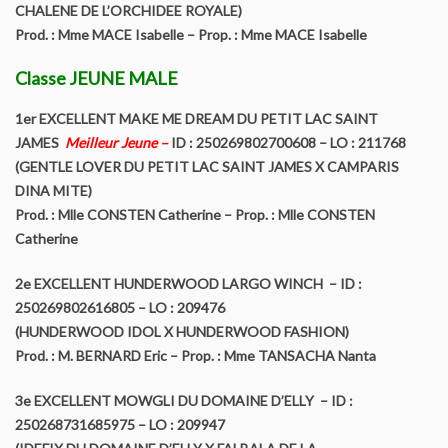
CHALENE DE L’ORCHIDEE ROYALE)
LISTE DES CHAMPIONS HOMOLOGUES SCC
Prod. : Mme MACE Isabelle – Prop. : Mme MACE Isabelle
Classe JEUNE MALE
Manifestations
1er EXCELLENT MAKE ME DREAM DU PETIT LAC SAINT
Nationale d’élévage
JAMES
Meilleur Jeune –
ID : 250269802700608 – LO : 211768
(GENTLE LOVER DU PETIT LAC SAINT JAMES X CAMPARIS
Spécial Yorkshire Challenge et Biewer Challenge
DINA MITE)
Prod. : Mlle CONSTEN Catherine – Prop. : Mlle CONSTEN
Classement du “Spécial Yorkshire Challenge” et “Biewer
Catherine
Terrier”
2e EXCELLENT HUNDERWOOD LARGO WINCH – ID :
Régionales d’élévage
250269802616805 – LO : 209476
(HUNDERWOOD IDOL X HUNDERWOOD FASHION)
Les réunions amicales
Prod. : M. BERNARD Eric – Prop. : Mme TANSACHA Nanta
Reportages
3e EXCELLENT MOWGLI DU DOMAINE D’ELLY – ID :
250268731685975 – LO : 209947
Nationales D’élevage