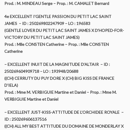
Prod. : M. MINDEAU Serge – Prop. : M. CAMALET Bernard
YORKSHIRE TERRIER Contrat éleveur signataire de la charte
4e EXCELLENT I’GENTLE PASSION DU PETIT LAC SAINT
de qualité du YTC et BT
JAMES – ID : 250269802247909 – LO : 196583
(GENTLE LOVER DU PETIT LAC SAINT JAMES X D’HOPED-FOR-
BIEWER TERRIER Contrat éleveur signataire de la charte de
VICTORY DU PETIT LAC SAINT JAMES)
qualité du YTC et BT
Prod. : Mlle CONSTEN Catherine – Prop. : Mlle CONSTEN
Catherine
Expositions
– EXCELLENT INUIT DE LA MAGNITUDE D’ALTAIR – ID :
Calendrier des expositions
250269604909718 – LO : 193948/20688
((CH) CERRUTY DU PUY DORE X (CH) BIG KISS DE FRANCE
La confirmation
D’IELA)
Prod. : Mme M. VERBIGUIE Martine et Daniel – Prop. : Mme M.
Conditions pour inscription à titre initial
VERBIGUIE Martine et Daniel
Les spéciales de races
– EXCELLENT JUST-KISS-ATTITUDE DE L’ORCHIDEE ROYALE –
ID : 250269606137516
Comment devenir champion
((CH) ALL MY BEST ATTITUDE DU DOMAINE DE MONDERLAY X