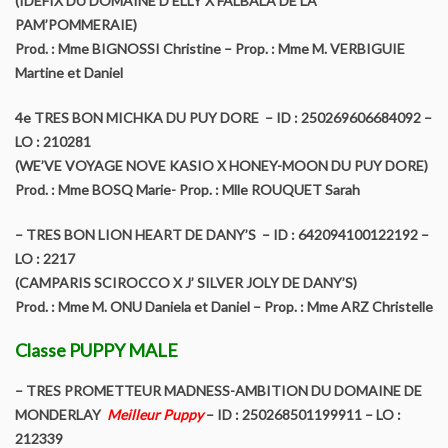
(IDEFIX DU DOMAINE D’ELLY X FALBALA DE LA
PAM’POMMERAIE)
Régionales d’élevage
Prod. : Mme BIGNOSSI Christine – Prop. : Mme M. VERBIGUIE
Martine et Daniel
Championnat de France
4e TRES BON MICHKA DU PUY DORE – ID : 250269606684092 –
Journées amicales
LO : 210281
(WE’VE VOYAGE NOVE KASIO X HONEY-MOON DU PUY DORE)
Spéciales de race
Prod. : Mme BOSQ Marie- Prop. : Mlle ROUQUET Sarah
– TRES BON LION HEART DE DANY’S – ID : 642094100122192 –
Contact
LO : 2217
(CAMPARIS SCIROCCO X J’ SILVER JOLY DE DANY’S)
Prod. : Mme M. ONU Daniela et Daniel – Prop. : Mme ARZ Christelle
Classe PUPPY MALE
– TRES PROMETTEUR MADNESS-AMBITION DU DOMAINE DE
MONDERLAY
Meilleur Puppy
– ID : 250268501199911 – LO :
212339