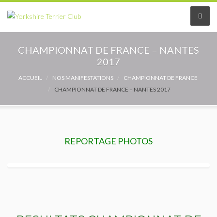
Le Club
CHAMPIONNAT DE FRANCE – NANTES
2017
Le comité
ACCUEIL
NOS MANIFESTATIONS
CHAMPIONNAT DE FRANCE
CHAMPIONNAT DE FRANCE – NANTES 2017
Les délégués
Adhérer au Club
Les Statuts
REPORTAGE PHOTOS
Le règlement intérieur
Les Commissions
Partenaires