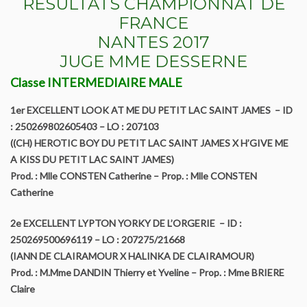
RESULTATS CHAMPIONNAT DE
FRANCE
Le Yorkshire
NANTES 2017
Le standard et les points de non confirmation
JUGE MME DESSERNE
Classe INTERMEDIAIRE MALE
La morphologie en images
1er EXCELLENT LOOK AT ME DU PETIT LAC SAINT JAMES – ID
La formule dentaire
: 250269802605403 – LO : 207103
((CH) HEROTIC BOY DU PETIT LAC SAINT JAMES X H’GIVE ME
Parlons texture et couleur
A KISS DU PETIT LAC SAINT JAMES)
Prod. : Mlle CONSTEN Catherine – Prop. : Mlle CONSTEN
Les couleurs de la robe chez le chien
Catherine
Dépistage radiographique -Rotules- Cotations et Tan
2e EXCELLENT LYPTON YORKY DE L’ORGERIE – ID :
250269500696119 – LO : 207275/21668
(IANN DE CLAIRAMOUR X HALINKA DE CLAIRAMOUR)
Conseils de toilettage
Prod. : M.Mme DANDIN Thierry et Yveline – Prop. : Mme BRIERE
Claire
Le Biewer