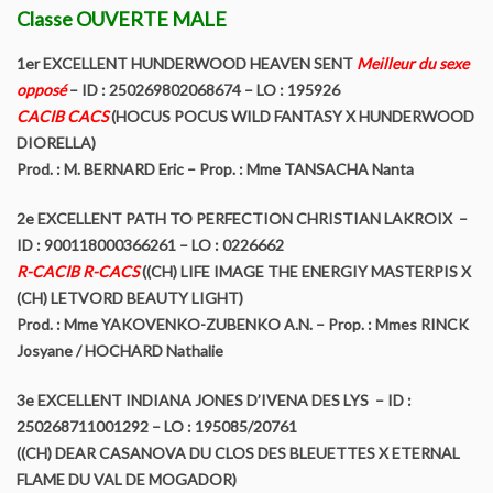
Classe OUVERTE MALE
L’origine du Biewer Terrier
1er EXCELLENT HUNDERWOOD HEAVEN SENT
Meilleur du sexe
Le standard du Biewer Terrier
opposé
– ID : 250269802068674 – LO : 195926
CACIB CACS
(HOCUS POCUS WILD FANTASY X HUNDERWOOD
Points de Non Confirmation du BT
DIORELLA)
Prod. : M. BERNARD Eric – Prop. : Mme TANSACHA Nanta
La morphologie du Biewer Terrier en images
2e EXCELLENT PATH TO PERFECTION CHRISTIAN LAKROIX –
Faire confirmer votre Biewer
ID : 900118000366261 – LO : 0226662
R-CACIB R-CACS
((CH) LIFE IMAGE THE ENERGIY MASTERPIS X
Dépistage radiographique – Rotules- Cotations et Tan Biewer
(CH) LETVORD BEAUTY LIGHT)
Terrier
Prod. : Mme YAKOVENKO-ZUBENKO A.N. – Prop. : Mmes RINCK
Josyane / HOCHARD Nathalie
Eleveurs
3e EXCELLENT INDIANA JONES D’IVENA DES LYS – ID :
250268711001292 – LO : 195085/20761
Liste des éleveurs Yorkshire
((CH) DEAR CASANOVA DU CLOS DES BLEUETTES X ETERNAL
FLAME DU VAL DE MOGADOR)
Liste des éleveurs Biewer