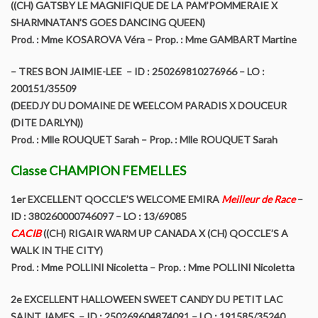
((CH) GATSBY LE MAGNIFIQUE DE LA PAM’POMMERAIE X
SHARMNATAN’S GOES DANCING QUEEN)
Prod. : Mme KOSAROVA Véra – Prop. : Mme GAMBART Martine
– TRES BON JAIMIE-LEE – ID : 250269810276966 – LO :
200151/35509
(DEEDJY DU DOMAINE DE WEELCOM PARADIS X DOUCEUR
(DITE DARLYN))
Prod. : Mlle ROUQUET Sarah – Prop. : Mlle ROUQUET Sarah
Classe CHAMPION FEMELLES
1er EXCELLENT QOCCLE’S WELCOME EMIRA
Meilleur de Race
–
ID : 380260000746097 – LO : 13/69085
CACIB
((CH) RIGAIR WARM UP CANADA X (CH) QOCCLE’S A
WALK IN THE CITY)
Prod. : Mme POLLINI Nicoletta – Prop. : Mme POLLINI Nicoletta
2e EXCELLENT HALLOWEEN SWEET CANDY DU PETIT LAC
SAINT JAMES – ID : 250269604874091 – LO : 191585/35240