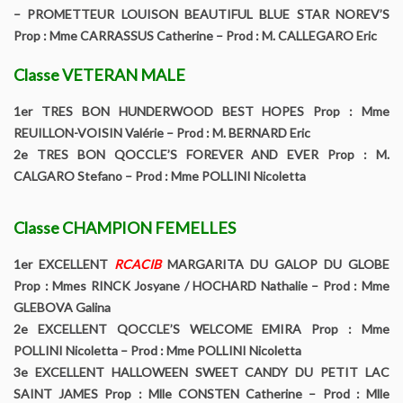
– PROMETTEUR LOUISON BEAUTIFUL BLUE STAR NOREV’S
LISTE DES CHAMPIONS HOMOLOGUES SCC
Prop : Mme CARRASSUS Catherine – Prod : M. CALLEGARO Eric
Manifestations
Classe VETERAN MALE
1er TRES BON HUNDERWOOD BEST HOPES Prop : Mme
Nationale d’élévage
REUILLON-VOISIN Valérie – Prod : M. BERNARD Eric
2e TRES BON QOCCLE’S FOREVER AND EVER Prop : M.
Spécial Yorkshire Challenge et Biewer Challenge
CALGARO Stefano – Prod : Mme POLLINI Nicoletta
Classement du “Spécial Yorkshire Challenge” et “Biewer
Terrier”
Classe CHAMPION FEMELLES
1er EXCELLENT
RCACIB
MARGARITA DU GALOP DU GLOBE
Régionales d’élévage
Prop : Mmes RINCK Josyane / HOCHARD Nathalie – Prod : Mme
GLEBOVA Galina
Les réunions amicales
2e EXCELLENT QOCCLE’S WELCOME EMIRA Prop : Mme
POLLINI Nicoletta – Prod : Mme POLLINI Nicoletta
Reportages
3e EXCELLENT HALLOWEEN SWEET CANDY DU PETIT LAC
SAINT JAMES Prop : Mlle CONSTEN Catherine – Prod : Mlle
Nationales D’élevage