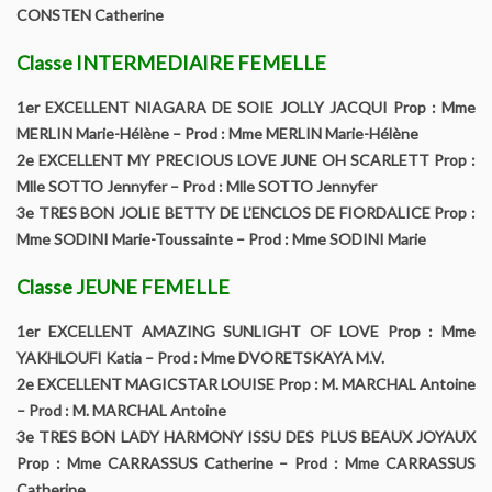
CONSTEN Catherine
Régionales d’élevage
Classe INTERMEDIAIRE FEMELLE
Championnat de France
1er EXCELLENT NIAGARA DE SOIE JOLLY JACQUI Prop : Mme
MERLIN Marie-Hélène – Prod : Mme MERLIN Marie-Hélène
Journées amicales
2e EXCELLENT MY PRECIOUS LOVE JUNE OH SCARLETT Prop :
Mlle SOTTO Jennyfer – Prod : Mlle SOTTO Jennyfer
Spéciales de race
3e TRES BON JOLIE BETTY DE L’ENCLOS DE FIORDALICE Prop :
Mme SODINI Marie-Toussainte – Prod : Mme SODINI Marie
Contact
Classe JEUNE FEMELLE
1er EXCELLENT AMAZING SUNLIGHT OF LOVE Prop : Mme
YAKHLOUFI Katia – Prod : Mme DVORETSKAYA M.V.
2e EXCELLENT MAGICSTAR LOUISE Prop : M. MARCHAL Antoine
– Prod : M. MARCHAL Antoine
3e TRES BON LADY HARMONY ISSU DES PLUS BEAUX JOYAUX
Prop : Mme CARRASSUS Catherine – Prod : Mme CARRASSUS
Catherine