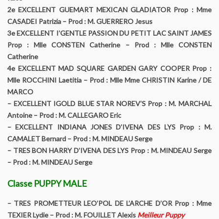
2e EXCELLENT GUEMART MEXICAN GLADIATOR Prop : Mme
YORKSHIRE TERRIER Contrat éleveur signataire de la charte
CASADEI Patrizia – Prod : M. GUERRERO Jesus
de qualité du YTC et BT
3e EXCELLENT I’GENTLE PASSION DU PETIT LAC SAINT JAMES
Prop : Mlle CONSTEN Catherine – Prod : Mlle CONSTEN
BIEWER TERRIER Contrat éleveur signataire de la charte de
Catherine
qualité du YTC et BT
4e EXCELLENT MAD SQUARE GARDEN GARY COOPER Prop :
Mlle ROCCHINI Laetitia – Prod : Mlle Mme CHRISTIN Karine / DE
Expositions
MARCO
– EXCELLENT IGOLD BLUE STAR NOREV’S Prop : M. MARCHAL
Calendrier des expositions
Antoine – Prod : M. CALLEGARO Eric
– EXCELLENT INDIANA JONES D’IVENA DES LYS Prop : M.
La confirmation
CAMALET Bernard – Prod : M. MINDEAU Serge
– TRES BON HARRY D’IVENA DES LYS Prop : M. MINDEAU Serge
Conditions pour inscription à titre initial
– Prod : M. MINDEAU Serge
Classe PUPPY MALE
Les spéciales de races
– TRES PROMETTEUR LEO’POL DE L’ARCHE D’OR Prop : Mme
Comment devenir champion
TEXIER Lydie – Prod : M. FOUILLET Alexis
Meilleur Puppy