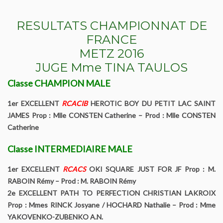
Le Yorkshire
RESULTATS CHAMPIONNAT DE
FRANCE
Le standard et les points de non confirmation
METZ 2016
La morphologie en images
JUGE Mme TINA TAULOS
Classe CHAMPION MALE
La formule dentaire
1er EXCELLENT
RCACIB
HEROTIC BOY DU PETIT LAC SAINT
Parlons texture et couleur
JAMES Prop : Mlle CONSTEN Catherine – Prod : Mlle CONSTEN
Catherine
Les couleurs de la robe chez le chien
Classe INTERMEDIAIRE MALE
Dépistage radiographique -Rotules- Cotations et Tan
1er EXCELLENT
RCACS
OKI SQUARE JUST FOR JF Prop : M.
RABOIN Rémy – Prod : M. RABOIN Rémy
Conseils de toilettage
2e EXCELLENT PATH TO PERFECTION CHRISTIAN LAKROIX
Prop : Mmes RINCK Josyane / HOCHARD Nathalie – Prod : Mme
Le Biewer
YAKOVENKO-ZUBENKO A.N.