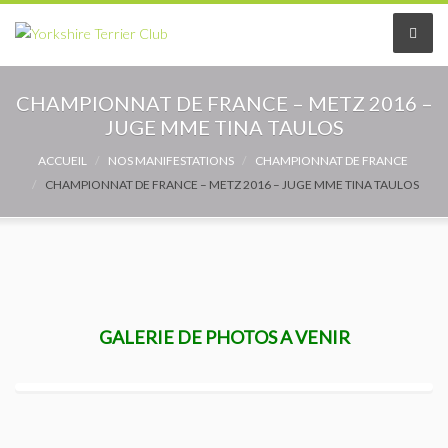
Le Club
CHAMPIONNAT DE FRANCE – METZ 2016 –
JUGE MME TINA TAULOS
Le comité
ACCUEIL
NOS MANIFESTATIONS
CHAMPIONNAT DE FRANCE
CHAMPIONNAT DE FRANCE – METZ 2016 – JUGE MME TINA TAULOS
Les délégués
Adhérer au Club
Les Statuts
Le règlement intérieur
GALERIE DE PHOTOS A VENIR
Les Commissions
Partenaires