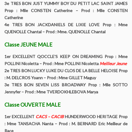
3e TRES BON JUST YUMMY BOY DU PETIT LAC SAINT JAMES
L’origine du Biewer Terrier
Prop : Mlle CONSTEN Catherine – Prod : Mlle CONSTEN
Catherine
Le standard du Biewer Terrier
4e TRES BON JACKDANIELS DE LIXIE LOVE Prop : Mme
QUENOLLE Chantal – Prod : Mme. QUENOLLE Chantal
Points de Non Confirmation du BT
Classe JEUNE MALE
La morphologie du Biewer Terrier en images
1er EXCELLENT QOCCLE’S KEEP ON DREAMING Prop : Mme
POLLINI Nicoletta – Prod : Mme POLLINI Nicoletta
Meilleur Jeune
Faire confirmer votre Biewer
2e TRES BON LUCKY LUKE DU CLOS DE LA BELLE HELOISE Prop
: M. DELCROS Yoann – Prod : Mme GILLET Maguy
Dépistage radiographique – Rotules- Cotations et Tan Biewer
3e TRES BON SEVEN LISS BROADWAY Prop : Mlle SOTTO
Terrier
Jennyfer – Prod : Mme TVERDOKHLEBOVA Marya
Eleveurs
Classe OUVERTE MALE
Liste des éleveurs Yorkshire
1er EXCELLENT
CACS – CACIB
HUNDERWOOD HERITAGE Prop
: Mme TANSACHA Nanta – Prod : M. BERNARD Eric Meilleur de
Liste des éleveurs Biewer
Race