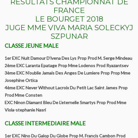
RESULTATS CHAMPIONNAT DE
FRANCE
Le Yorkshire
LE BOURGET 2018
Le standard et les points de non confirmation
JUGE MME VIVA MARIA SOLECKYJ
SZPUNAR
La morphologie en images
CLASSE JEUNE MALE
La formule dentaire
1er EXC Nuit Damour D’ivena Des Lys Prop Prod M. Serge Mindeau
2ème EXC Laranta Epatage Prop Mme Lodenos Prod Ryazantsev
Parlons texture et couleur
3ème EXC N’oublie Jamais Des Anges De Lumiere Prop Prop Mme
Josephine Ortica
Les couleurs de la robe chez le chien
4ème EXC Never Without Lacroix Du Petit Lac Saint James Prop
Prod Mme Consten
Dépistage radiographique -Rotules- Cotations et Tan
EXC Ninon Diamant Bleu De L’eternelle Smartys Prop Prod Mme
Viola-stephanie Nasri
Conseils de toilettage
CLASSE INTERMEDIAIRE MALE
Le Biewer
1er EXC Nino Du Galop Du Globe Prop M. Francis Cambon Prod