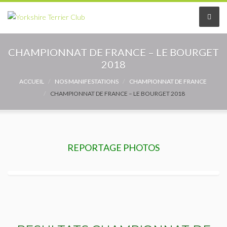
Le Club
CHAMPIONNAT DE FRANCE – LE BOURGET
2018
Le comité
ACCUEIL
NOS MANIFESTATIONS
CHAMPIONNAT DE FRANCE
CHAMPIONNAT DE FRANCE – LE BOURGET 2018
Les délégués
Adhérer au Club
Les Statuts
REPORTAGE PHOTOS
Le règlement intérieur
Les Commissions
Partenaires