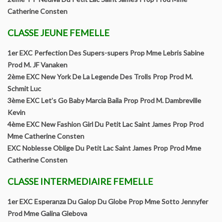
Catherine Consten
LISTE DES CHAMPIONS HOMOLOGUES SCC
CLASSE JEUNE FEMELLE
Manifestations
1er EXC Perfection Des Supers-supers Prop Mme Lebris Sabine
Nationale d’élévage
Prod M. JF Vanaken
2ème EXC New York De La Legende Des Trolls Prop Prod M.
Spécial Yorkshire Challenge et Biewer Challenge
Schmit Luc
3ème EXC Let’s Go Baby Marcia Baila Prop Prod M. Dambreville
Classement du “Spécial Yorkshire Challenge” et “Biewer
Kevin
Terrier”
4ème EXC New Fashion Girl Du Petit Lac Saint James Prop Prod
Mme Catherine Consten
Régionales d’élévage
EXC Noblesse Oblige Du Petit Lac Saint James Prop Prod Mme
Catherine Consten
Les réunions amicales
CLASSE INTERMEDIAIRE FEMELLE
Reportages
1er EXC Esperanza Du Galop Du Globe Prop Mme Sotto Jennyfer
Prod Mme Galina Glebova
Nationales D’élevage