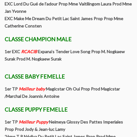
EXC Lord Du Gué de l’adour Prop Mme Vaitilingom Laura Prod Mme
Jan Yvonne
YORKSHIRE TERRIER Contrat éleveur signataire de la charte
EXC Make Me Dream Du Petit Lac Saint James Prop Prop Mme
de qualité du YTC et BT
Catherine Consten
BIEWER TERRIER Contrat éleveur signataire de la charte de
CLASSE CHAMPION MALE
qualité du YTC et BT
1er EXC
RCACIB
Expana’s Tender Love Song Prop M. Nogkaew
Expositions
Surak Prod M. Nogkaew Surak
Calendrier des expositions
CLASSE BABY FEMELLE
La confirmation
1er TP
Meilleur baby
Magicstar Oh Oui Prop Prod Magicstar
/Marchal De Joannis Antoine
Conditions pour inscription à titre initial
CLASSE PUPPY FEMELLE
Les spéciales de races
1er TP
Meilleur Puppy
Neimeya Glossy Des Pattes Imperiales
Prop Prod Jody & Jean-luc Lamy
Comment devenir champion
2ème T P Nédiva Du Petit Lac Saint James Prop Prod Mme