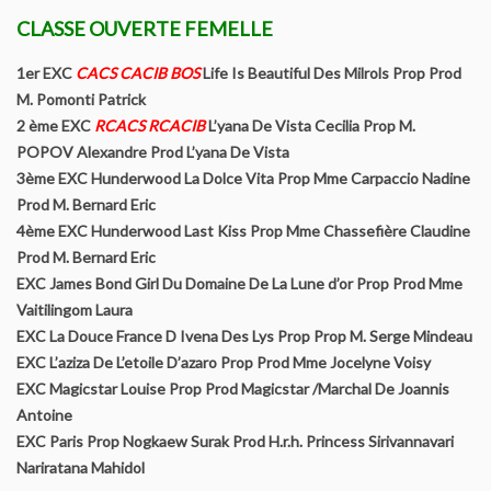
CLASSE OUVERTE FEMELLE
Régionales d’élevage
1er EXC
CACS CACIB BOS
Life Is Beautiful Des Milrols Prop Prod
Championnat de France
M. Pomonti Patrick
2 ème EXC
RCACS RCACIB
L’yana De Vista Cecilia Prop M.
POPOV Alexandre Prod L’yana De Vista
Journées amicales
3ème EXC Hunderwood La Dolce Vita Prop Mme Carpaccio Nadine
Prod M. Bernard Eric
Spéciales de race
4ème EXC Hunderwood Last Kiss Prop Mme Chassefière Claudine
Prod M. Bernard Eric
Contact
EXC James Bond Girl Du Domaine De La Lune d’or Prop Prod Mme
Vaitilingom Laura
EXC La Douce France D Ivena Des Lys Prop Prop M. Serge Mindeau
EXC L’aziza De L’etoile D’azaro Prop Prod Mme Jocelyne Voisy
EXC Magicstar Louise Prop Prod Magicstar /Marchal De Joannis
Antoine
EXC Paris Prop Nogkaew Surak Prod H.r.h. Princess Sirivannavari
Nariratana Mahidol