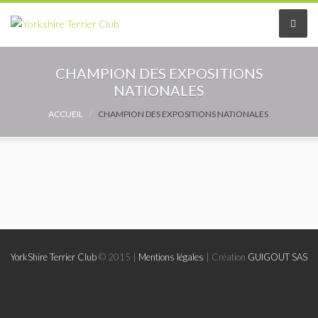
Le Club
CHAMPION DES EXPOSITIONS
NATIONALES
Le comité
ACCUEIL
CHAMPION DES EXPOSITIONS NATIONALES
Les délégués
Adhérer au Club
Les Statuts
Le règlement intérieur
YorkShire Terrier Club
© 2015 |
Mentions légales
| Création
GUIGOUT SAS
Les Commissions
Partenaires